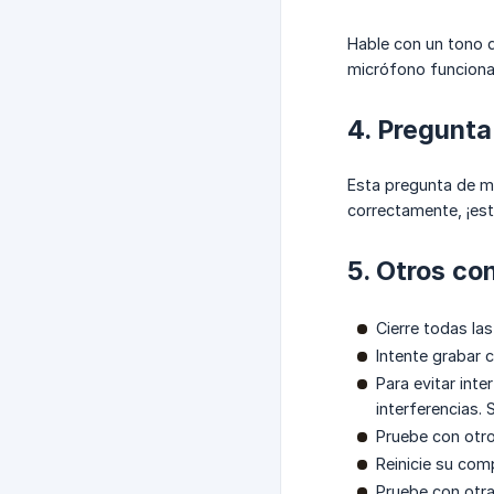
Hable con un tono d
micrófono funciona
4. Pregunt
Esta pregunta de mu
correctamente, ¡está
5. Otros co
Cierre todas la
Intente grabar c
Para evitar int
interferencias.
Pruebe con otro
Reinicie su com
Pruebe con otr