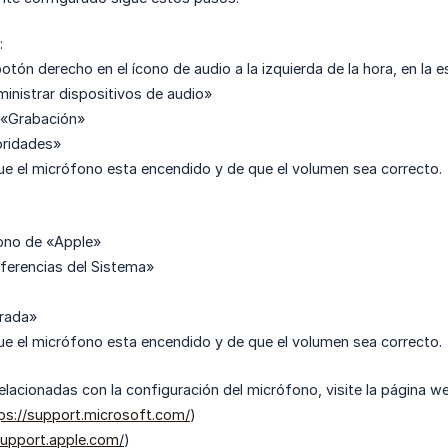
:
botón derecho en el ícono de audio a la izquierda de la hora, en la e
inistrar dispositivos de audio»
 «Grabación»
ioridades»
e el micrófono esta encendido y de que el volumen sea correcto.
icono de «Apple»
ferencias del Sistema»
trada»
e el micrófono esta encendido y de que el volumen sea correcto.
relacionadas con la configuración del micrófono, visite la página 
ps://support.microsoft.com/
)
support.apple.com/
)