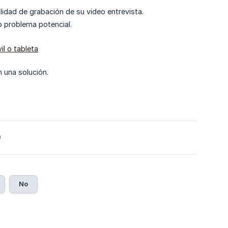
alidad de grabación de su video entrevista.
ro problema potencial.
il o tableta
 una solución.
0
No