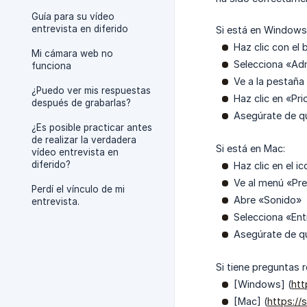
Guía para su vídeo
entrevista en diferido
Si está en Windows
Haz clic con el 
Mi cámara web no
Selecciona «Adm
funciona
Ve a la pestaña
¿Puedo ver mis respuestas
Haz clic en «Pr
después de grabarlas?
Asegúrate de qu
¿Es posible practicar antes
de realizar la verdadera
Si está en Mac:
vídeo entrevista en
diferido?
Haz clic en el 
Ve al menú «Pre
Perdí el vínculo de mi
Abre «Sonido»
entrevista.
Selecciona «En
Asegúrate de qu
Si tiene preguntas 
[Windows] (
htt
[Mac] (
https://