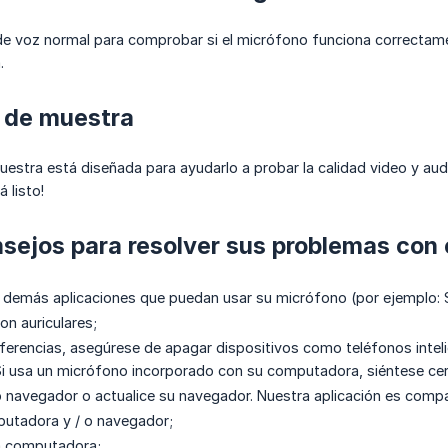
e voz normal para comprobar si el micrófono funciona correctamen
.
a de muestra
estra está diseñada para ayudarlo a probar la calidad video y audi
 listo!
nsejos para resolver sus problemas con 
s demás aplicaciones que puedan usar su micrófono (por ejemplo: 
on auriculares;
erferencias, asegúrese de apagar dispositivos como teléfonos inte
 Si usa un micrófono incorporado con su computadora, siéntese ce
 navegador o actualice su navegador. Nuestra aplicación es comp
putadora y / o navegador;
a computadora;